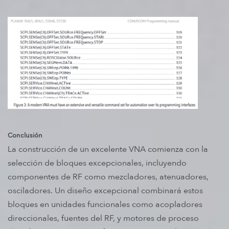
Conclusión
La construcción de un excelente VNA comienza con la
selección de bloques excepcionales, incluyendo
componentes de RF como mezcladores, atenuadores,
osciladores. Un diseño excepcional combinará estos
bloques en unidades funcionales como acopladores
direccionales, fuentes del RF, y motores de proceso