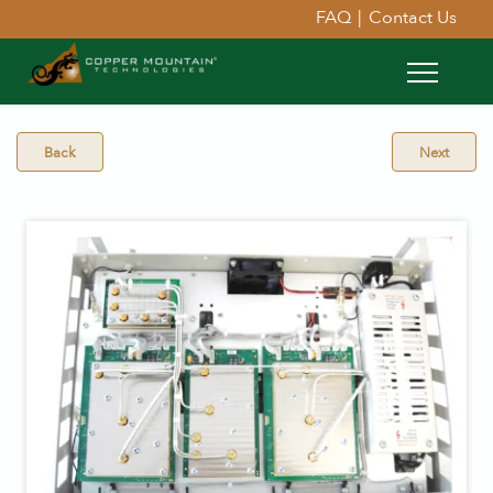
FAQ
|
Contact Us
Back
Next