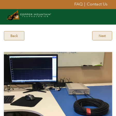
FAQ
|
Contact Us
Back
Next