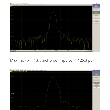
Maximo (β = 13; Ancho de impulso = 426.3 ps)