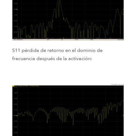
S11 pérdida de retorno en el dominio de
frecuencia después de la activación: