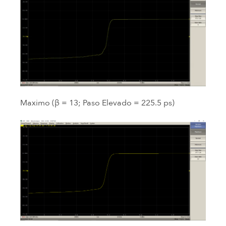
Maximo (β = 13; Paso Elevado = 225.5 ps)